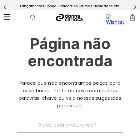
Lançamentos Donna Carioca: As Últimas Novidades em Moda Fitn
5
º
Calça
6
º
Epic Vermelho
7
º
Conjunto
Página não
8
º
Macaquinho
9
º
Ultimate Rosa
encontrada
10
º
Challenge Azul
Parece que não encontramos peças para
essa busca. Tente de novo com outras
palavras-chave ou veja nossas sugestões
para você:
O que está procurando?